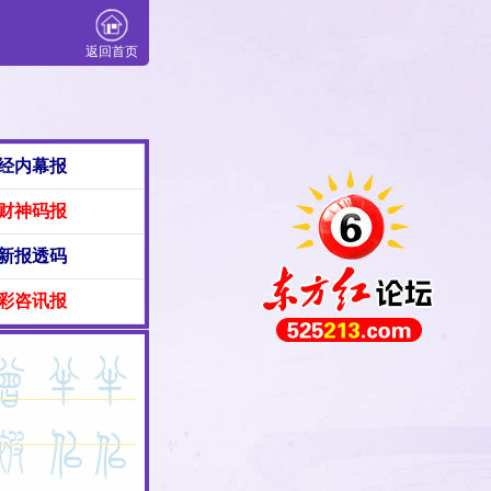
返回首页
经内幕报
财神码报
新报透码
彩咨讯报