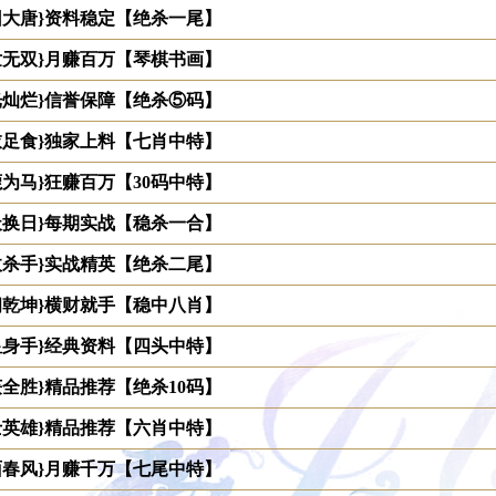
梦回大唐}资料稳定【绝杀一尾】
举世无双}月赚百万【琴棋书画】
春光灿烂}信誉保障【绝杀⑤码】
丰衣足食}独家上料【七肖中特】
指鹿为马}狂赚百万【30码中特】
偷天换日}每期实战【稳杀一合】
无敌杀手}实战精英【绝杀二尾】
朗朗乾坤}横财就手【稳中八肖】
大显身手}经典资料【四头中特】
大获全胜}精品推荐【绝杀10码】
烈士英雄}精品推荐【六肖中特】
满面春风}月赚千万【七尾中特】