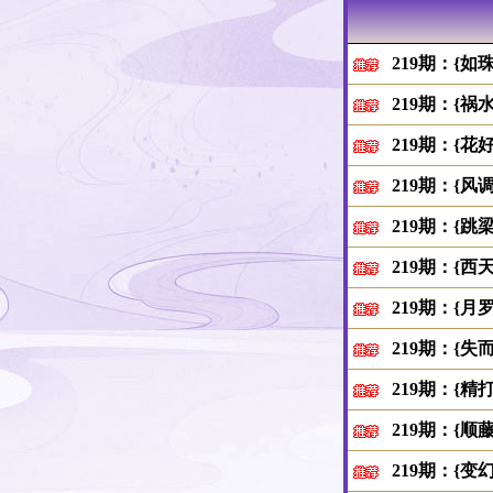
219期：{
219期：{
219期：{
219期：{
219期：{
219期：{
219期：{
219期：{
219期：{
219期：{
219期：{