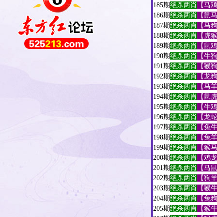
185期
绝杀两肖
【马
186期
绝杀两肖
【鼠
187期
绝杀两肖
【马
188期
绝杀两肖
【虎
189期
绝杀两肖
【鼠
190期
绝杀两肖
【牛
191期
绝杀两肖
【猴
192期
绝杀两肖
【龙
193期
绝杀两肖
【马
194期
绝杀两肖
【鼠
195期
绝杀两肖
【牛
196期
绝杀两肖
【龙
197期
绝杀两肖
【兔
198期
绝杀两肖
【兔
199期
绝杀两肖
【猴
200期
绝杀两肖
【鸡
201期
绝杀两肖
【马
202期
绝杀两肖
【狗
203期
绝杀两肖
【猴
204期
绝杀两肖
【兔
205期
绝杀两肖
【猴