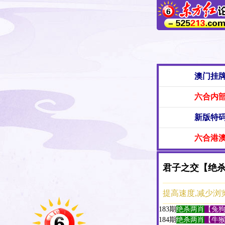
澳门挂
六合内
新版特
六合港
君子之交【绝
提高速度,减少浏
183期
绝杀两肖
【兔
184期
绝杀两肖
【牛